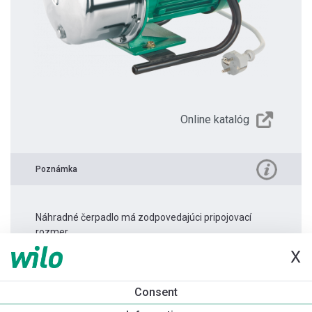
Online katalóg
Poznámka
Náhradné čerpadlo má zodpovedajúci pripojovací
rozmer.
X
Informácie o produkte
Consent
WJ 203 (IE2) 1~