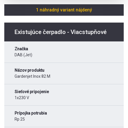
1 náhradný variant nájdený
Existujúce čerpadlo - Viacstupňové
Značka
DAB (Jet)
Názov produktu
Gardenjet Inox 82 M
Sieťové pripojenie
1x230 V
Prípojka potrubia
Rp 25